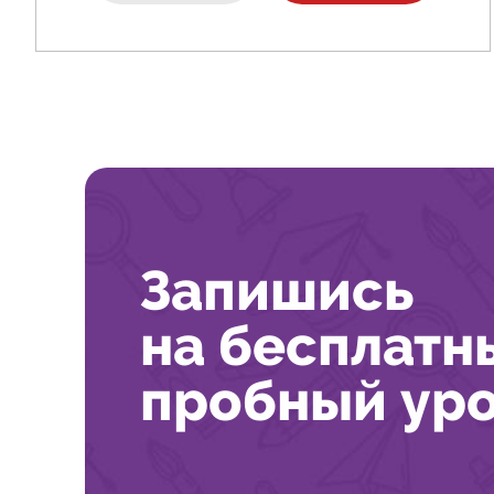
Запишись
на бесплатн
пробный ур