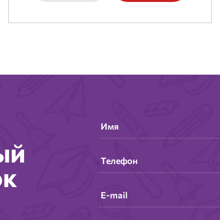
ый
ок