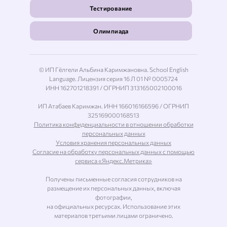
Тестирование
Олимпиада
© ИП Гёлгели Альбина Каримжановна. School English
Language. Лицензия серия 16 Л 01 № 0005724
ИНН 162701218391 / ОГРНИП 313165002100016
ИП Атабаев Каримжан. ИНН 166016166596 / ОГРНИП
325169000168513
Политика конфиденциальности в отношении обработки
персональных данных
Условия хранения персональных данных
Согласие на обработку персональных данных с помощью
сервиса «Яндекс.Метрика»
Получены письменные согласия сотрудников на
размещение их персональных данных, включая
фотографии,
на официальных ресурсах. Использование этих
материалов третьими лицами ограничено.