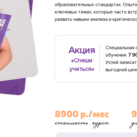
образовательных стандартах. Опытн
ключевых темах, которые часто вст
развить навыки анализа и критическ
Акция
Специальная 
обучения:
7 9
«Спеши
Успей записат
учиться»
выгодной цен
8900 р./мес
9
стоимость курса
д