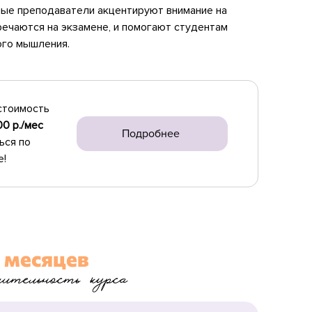
ые преподаватели акцентируют внимание на
речаются на экзамене, и помогают студентам
ого мышления.
стоимость
00 р./мес
Подробнее
ься по
е!
 месяцев
лительность курса