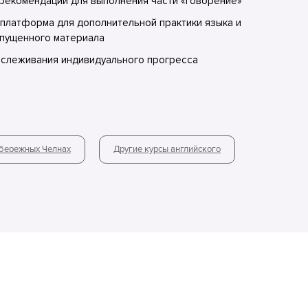
рекомендации для выполнения части «Говорение»
платформа для дополнительной практики языка и
пущенного материала
тслеживания индивидуального прогресса
абережных Челнах
Другие курсы английского