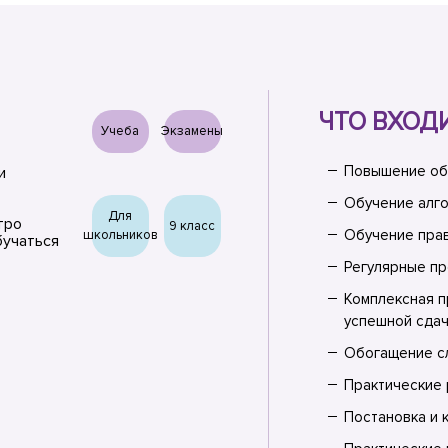
ЧТО ВХОД
Учеба
Экзамены
Повышение об
и
Обучение алго
Для
тро
9 класс
Обучение прав
школьников
бучаться
Регулярные п
Комплексная п
успешной сдач
Обогащение сл
Практические 
Постановка и 