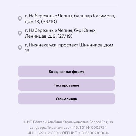
г. Набережные Челны, бульвар Касимова,
дом 13, (39/10)
г. Набережные Челны, б-р Юных
Ленинцев, д. 9, (27/19)
г. Нижнекамск, проспект Шинников, дом
13
Вход на платформу
Тестирование
Олимпиада
© ИП Гёлгели Альбина Каримжановна. School English
Language. Лицензия серия 16 Л 01 № 0005724
ИНН 162701218391 / ОГРНИП 313165002100016